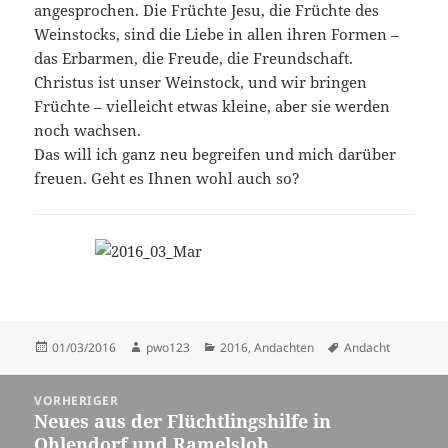
angesprochen. Die Früchte Jesu, die Früchte des
Weinstocks, sind die Liebe in allen ihren Formen –
das Erbarmen, die Freude, die Freundschaft.
Christus ist unser Weinstock, und wir bringen
Früchte – vielleicht etwas kleine, aber sie werden
noch wachsen.
Das will ich ganz neu begreifen und mich darüber
freuen. Geht es Ihnen wohl auch so?
Veröffentlicht
Autor
Kategorien
Schlagwörter
01/03/2016
pwo123
2016
,
Andachten
Andacht
am
Beitragsnavigation
VORHERIGER
Neues aus der Flüchtlingshilfe in
Vorheriger
Ohlendorf und Ramelsloh
Beitrag: