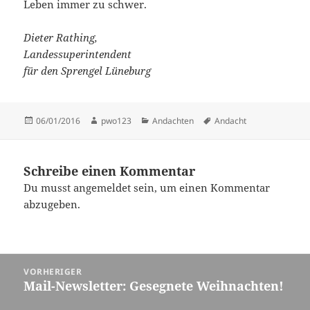
Leben immer zu schwer.
Dieter Rathing,
Landessuperintendent
für den Sprengel Lüneburg
Veröffentlicht
Autor
Kategorien
Schlagwörter
06/01/2016
pwo123
Andachten
Andacht
am
Schreibe einen Kommentar
Du musst
angemeldet
sein, um einen Kommentar
abzugeben.
Beitragsnavigation
VORHERIGER
Mail-Newsletter: Gesegnete Weihnachten!
Vorheriger
Beitrag: