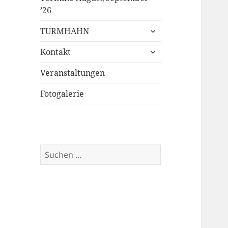
’26
untermenü
TURMHAHN
öffnen
untermenü
Kontakt
öffnen
Veranstaltungen
Fotogalerie
Suchen
nach: