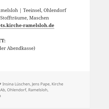
melsloh | Teeinsel, Ohlendorf
 Stoffträume, Maschen
ts.kirche-ramelsloh.de
TT:
der Abendkasse)
Schlagwörter
Insina Lüschen
,
Jens Pape
,
Kirche
sAb
,
Ohlendorf
,
Ramelsloh
,
h