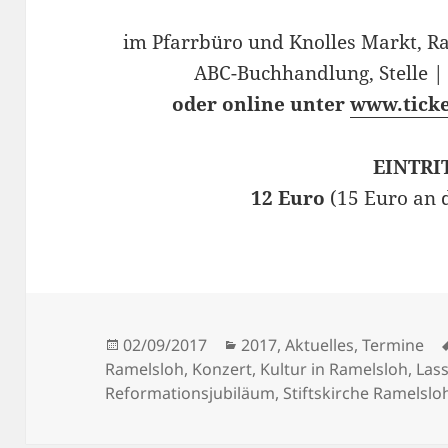
im Pfarrbüro und Knolles Markt, Ra
ABC-Buchhandlung, Stelle |
oder online unter
www.ticke
EINTRI
12 Euro
(15 Euro an 
Veröffentlicht
Kategorien
02/09/2017
2017
,
Aktuelles
,
Termine
am
Ramelsloh
,
Konzert
,
Kultur in Ramelsloh
,
Las
Reformationsjubiläum
,
Stiftskirche Ramelslo