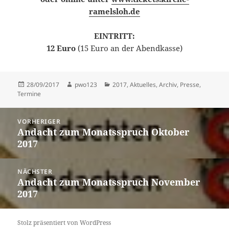
ramelsloh.de
EINTRITT:
12 Euro
(15 Euro an der Abendkasse)
Veröffentlicht
Autor
Kategorien
28/09/2017
pwo123
2017
,
Aktuelles
,
Archiv
,
Presse
,
am
Termine
Beitragsnavigation
VORHERIGER
Andacht zum Monatsspruch Oktober
Vorheriger
2017
Beitrag:
NÄCHSTER
Andacht zum Monatsspruch November
Nächster
2017
Beitrag:
Stolz präsentiert von WordPress