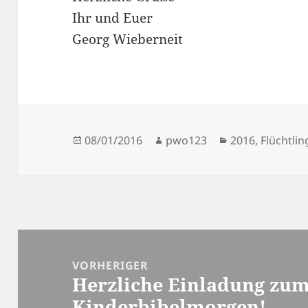
Ihr und Euer
Georg Wieberneit
Veröffentlicht
Autor
Kategorien
08/01/2016
pwo123
2016
,
Flüchtlin
am
Beitragsnavigation
VORHERIGER
Herzliche Einladung zu
Vorheriger
Kinderbibelmorgen!
Beitrag: