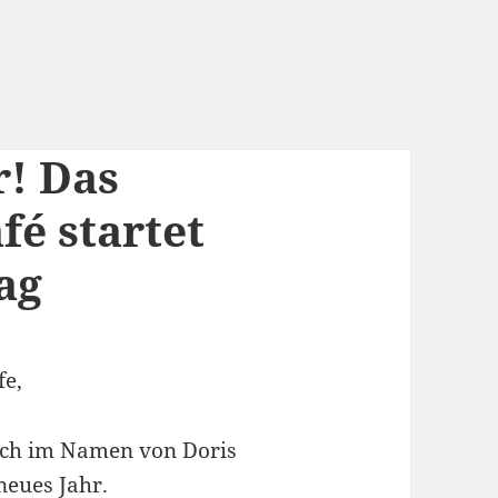
r! Das
fé startet
ag
fe,
uch im Namen von Doris
neues Jahr.