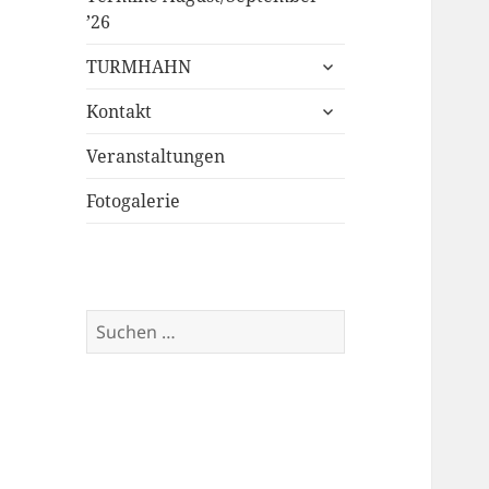
’26
untermenü
TURMHAHN
öffnen
untermenü
Kontakt
öffnen
Veranstaltungen
Fotogalerie
Suchen
nach: