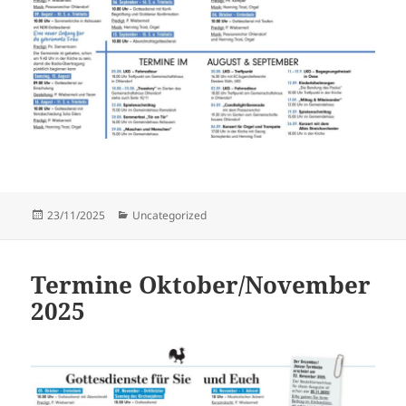
Veröffentlicht
Kategorien
23/11/2025
Uncategorized
am
Termine Oktober/November
2025